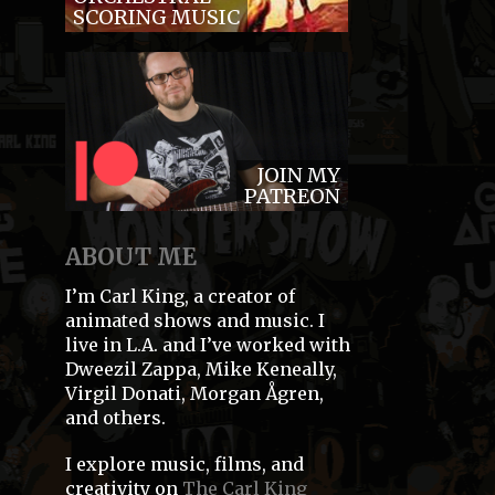
SCORING MUSIC
JOIN MY
PATREON
ABOUT ME
I’m Carl King, a creator of
animated shows and music. I
live in L.A. and I’ve worked with
Dweezil Zappa, Mike Keneally,
Virgil Donati, Morgan Ågren,
and others.
I explore music, films, and
creativity on
The Carl King