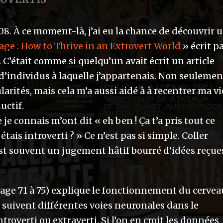
 2008. À ce moment-là, j’ai eu la chance de découvrir 
ge : How to Thrive in an Extrovert World
» écrit p
C’était comme si quelqu’un avait écrit un article
d’individus à laquelle j’appartenais. Non seulemen
rités, mais cela m’a aussi aidé à à recentrer ma vi
uctif.
e connais m’ont dit « eh ben ! Ça t’a pris tout ce
ais introverti ? » Ce n’est pas si simple. Coller
est souvent un jugement hâtif bourré d’idées reçue
page 71 à 75) explique le fonctionnement du cervea
uivent différentes voies neuronales dans le
troverti ou extraverti. Si l’on en croit les données