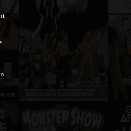
nt
e
en