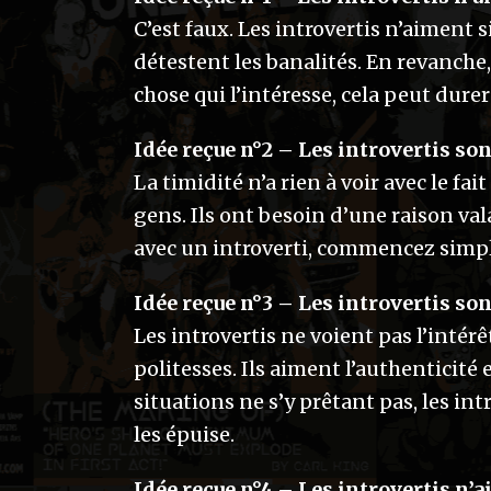
C’est faux. Les introvertis n’aiment 
détestent les banalités. En revanche
chose qui l’intéresse, cela peut durer
Idée reçue n°2 – Les introvertis so
La timidité n’a rien à voir avec le fai
gens. Ils ont besoin d’une raison va
avec un introverti, commencez simpl
Idée reçue n°3 – Les introvertis so
Les introvertis ne voient pas l’intér
politesses. Ils aiment l’authenticit
situations ne s’y prêtant pas, les in
les épuise.
Idée reçue n°4 – Les introvertis n’a