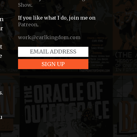
Show
.
If you like what I do, join me on
un
Patreon
.
ar
work@carlkingdom.com
t
e
s.
u