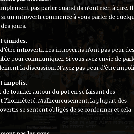
simplement pas parler quand ils n’ont rien à dire. Il
, si un introverti commence à vous parler de quelq
 des jours.
nt timides.
t d’être introverti. Les introvertis n’ont pas peur de
lable pour communiquer. Si vous avez envie de parl
ement la discussion. N’ayez pas peur d’être impoli
nt impolis.
êt de tourner autour du pot en se faisant des
é et l’honnêteté. Malheureusement, la plupart des
trovertis se sentent obligés de se conformer et cela
iment pas les gens.