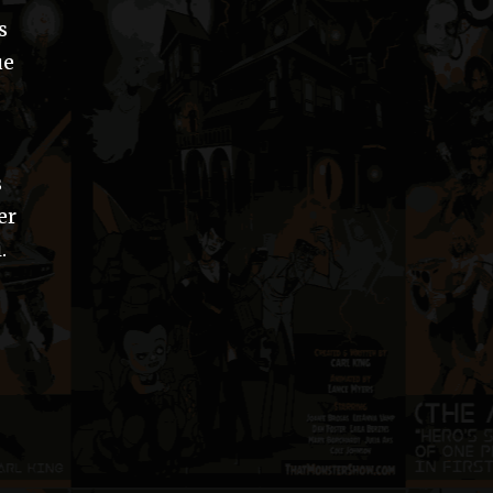
s
ue
s
er
.