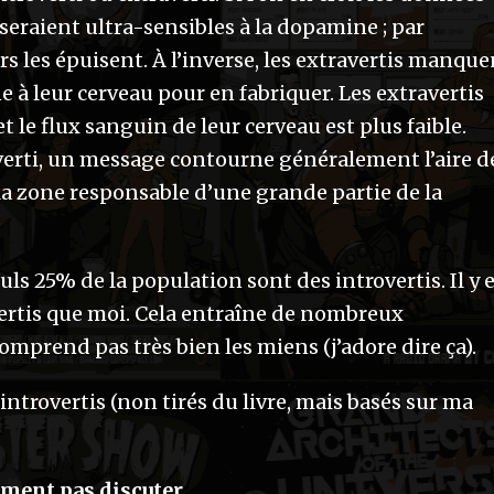
s seraient ultra-sensibles à la dopamine ; par
s les épuisent. À l’inverse, les extravertis manque
ne à leur cerveau pour en fabriquer. Les extravertis
t le flux sanguin de leur cerveau est plus faible.
erti, un message contourne généralement l’aire d
t la zone responsable d’une grande partie de la
ls 25% de la population sont des introvertis. Il y 
vertis que moi. Cela entraîne de nombreux
mprend pas très bien les miens (j’adore dire ça).
introvertis (non tirés du livre, mais basés sur ma
iment pas discuter.