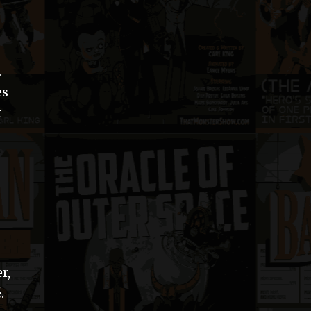
.
es
t
r,
.